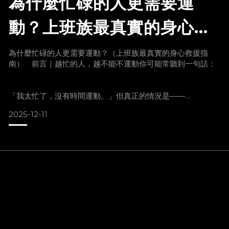
為什麼忙碌的人更需要運
家庭責任、職場壓力、無窮無盡的代辦事項……
動？上班族最真實的身心救
等到夜深人靜終於躺上床時，
援指南
為什麼忙碌的人更需要運動？（上班族最真實的身心救援指
南） 前言｜越忙的人，越不能不運動你可能常聽到一句話：
連和自己說一句「今天辛苦了」的時間都沒有。因為隔天，又
要再重複一次。 心理壓力 × 身體疲勞一起爆棚，你只是不敢
停下來肩頸僵硬、失眠、疲倦、心情低落、
「我太忙了，沒有時間運動。」但真正的情況是——
2025-12-11
因為你太忙，所以更需要運動。現代人的生活壓力像一根拉到
極限的橡皮筋，
家庭、工作、人際、責任，全都在同時往你身上擠。忙碌不是
理由，忙碌才是你更該動起來的原因。 忙碌的人，身體正在
悄悄累積三種隱形負擔1｜壓力荷爾蒙長期偏高在高壓、快節奏
的生活下，身體會長期分泌皮質醇（Cortisol）。