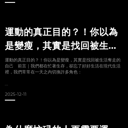
有些人看起來很瘦，卻肌肉量不足、精神不好、睡眠品質差。
也有人一忙起來就亂吃、晚睡、壓力大，身體慢慢失去平衡。
所以，體重管理真正要處理的不是「你胖不胖」，而是：你的
身體現在是不是
運動的真正目的？！你以為
是變瘦，其實是找回被生活
奪走的自己
運動的真正目的？！你以為是變瘦，其實是找回被生活奪走的
自己 前言｜我們都在忙著生存，卻忘了好好生活在現代生活
裡，我們常常在一天之內切換許多角色：
父母、伴侶、員工、主管、孩子、朋友……
2025-12-11
每一個角色都消耗著你的情緒與能量。生活節奏快得像被按了
2 倍速播放：