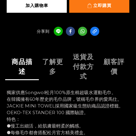
加入購物車
立即購買
分享到
送貨及
商品描
了解更
顧客評
付款方
述
多
價
式
獨家供應Songwol松月100%原生棉超吸水運動毛巾。
在韓國擁有60年歷史的毛巾品牌，號稱毛巾界的愛馬仕。
JACKIE MINI TOWEL採用國家級生態紡織品認證標籤。
OEKO-TEX STANDER 100 國際驗證。
特色
：
●慢工出細活，給肌膚最輕柔的觸感。
●每條毛巾都會搭配松月官方精美禮盒。